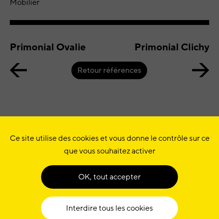
Mobilier
Primonial Ovalie
Primonial Clichy
Retour références
Ce site utilise des cookies et vous donne le contrôle sur ce
© QUADRILATÈRE •
que vous souhaitez activer
10 RUE SAINT-MARC
75002
PARIS
+ 33 (0)1 49 26 90 78
•
OK, tout accepter
MENTIONS LÉGALES
LINKEDIN
INSTAGRAM
YOUTUBE
Interdire tous les cookies