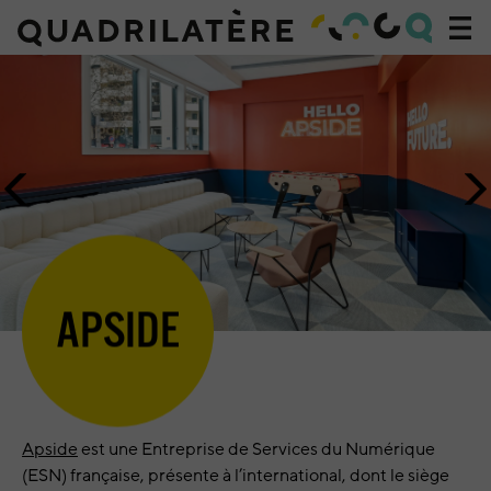
Acc
à
Accueil
la
»
navi
Projets
»
Apside
Image
I
précédente
su
APSIDE
Apside
est une Entreprise de Services du Numérique
(ESN) française, présente à l’international, dont le siège