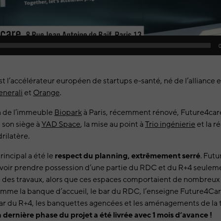
t l’accélérateur européen de startups e-santé, né de l’alliance 
nerali
et
Orange
.
in de l’immeuble
Biopark
à Paris, récemment rénové, Future4care 
 son siège à
YAD Space
, la mise au point à
Trio ingénierie
et la r
rilatère.
rincipal a été le
respect du planning, extrêmement serré
. Fut
uvoir prendre possession d’une partie du RDC et du R+4 seulem
t des travaux, alors que ces espaces comportaient de nombre
me la banque d’accueil, le bar du RDC, l’enseigne Future4Care
bar du R+4, les banquettes agencées et les aménagements de la t
 dernière phase du projet a été livrée avec 1 mois d’avance !