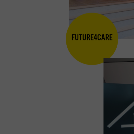
FUTURE4CARE
Lecteur
vidéo