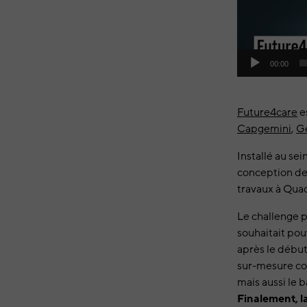
00:00
Future4care
es
Capgemini
,
Ge
Installé au se
conception de
travaux à Quad
Le challenge p
souhaitait po
après le débu
sur-mesure com
mais aussi le 
Finalement, la