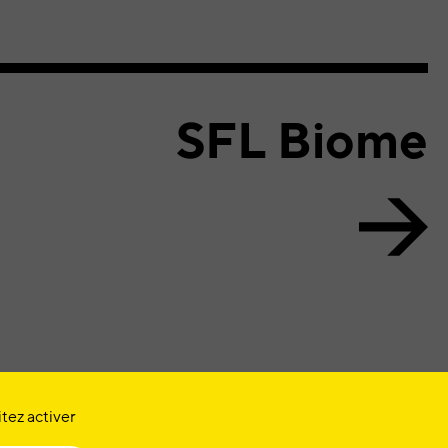
SFL Biome
tez activer
LINKEDIN
INSTAGRAM
YOUTUBE