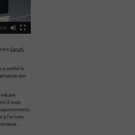
02:21
entre
Sanofi
,
a confié la
éalisation des
ure4care
ent 2 mois
ux agencements
 à l’entrée,
errasse.