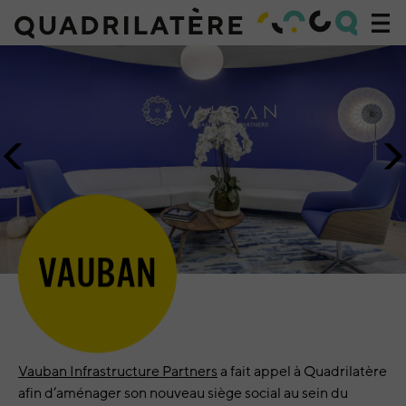
Acc
à
Accueil
la
»
navi
Projets
»
Vauban
Image
I
précédente
su
VAUBAN
Vauban Infrastructure Partners
a fait appel à Quadrilatère
afin d’aménager son nouveau siège social au sein du